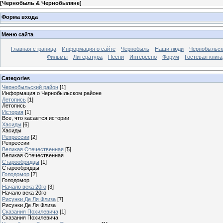
[
Чернобыль & Чернобыляне
]
Форма входа
Меню сайта
Главная страница
Информация о сайте
Чернобыль
Наши люди
Чернобыльск
Фильмы
Литература
Песни
Интересно
Форум
Гостевая книга
Categories
Чернобыльский район
[1]
Информация о Чернобыльском районе
Летопись
[1]
Летопись
История
[1]
Все, что касается истории
Хасиды
[6]
Хасиды
Репрессии
[2]
Репрессии
Великая Отечественная
[5]
Великая Отечественная
Старообрядцы
[1]
Старообрядцы
Голодомор
[2]
Голодомор
Начало века 20го
[3]
Начало века 20го
Рисунки Де Ля Флиза
[7]
Рисунки Де Ля Флиза
Сказания Похилевича
[1]
Сказания Похилевича