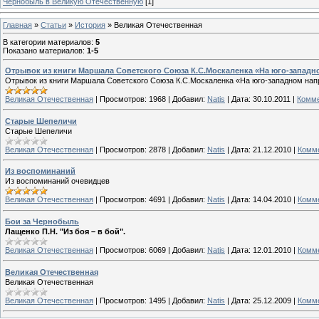
Чернобыль в Великую Отечественную
[1]
Главная
»
Статьи
»
История
» Великая Отечественная
В категории материалов
:
5
Показано материалов
:
1-5
Отрывок из книги Маршала Советского Союза К.С.Москаленка «На юго-запад
Отрывок из книги Маршала Советского Союза К.С.Москаленка «На юго-западном на
Великая Отечественная
|
Просмотров:
1968
|
Добавил:
Natis
|
Дата:
30.10.2011
|
Комме
Старые Шепеличи
Старые Шепеличи
Великая Отечественная
|
Просмотров:
2878
|
Добавил:
Natis
|
Дата:
21.12.2010
|
Комме
Из воспоминаний
Из воспоминаний очевидцев
Великая Отечественная
|
Просмотров:
4691
|
Добавил:
Natis
|
Дата:
14.04.2010
|
Комме
Бои за Чернобыль
Лащенко П.Н. "Из боя – в бой".
Великая Отечественная
|
Просмотров:
6069
|
Добавил:
Natis
|
Дата:
12.01.2010
|
Комме
Великая Отечественная
Великая Отечественная
Великая Отечественная
|
Просмотров:
1495
|
Добавил:
Natis
|
Дата:
25.12.2009
|
Комме