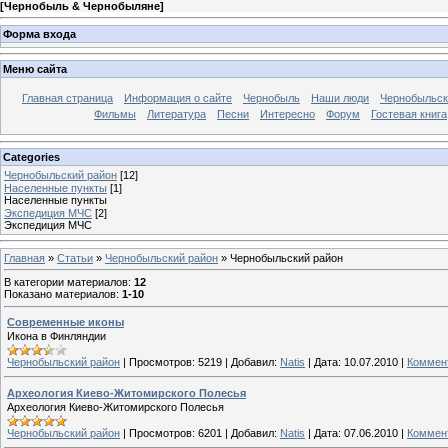
[
Чернобыль & Чернобыляне
]
Форма входа
Меню сайта
Главная страница
Информация о сайте
Чернобыль
Наши люди
Чернобыльск
Фильмы
Литература
Песни
Интересно
Форум
Гостевая книга
Categories
Чернобыльский район
[12]
Населенные пункты
[1]
Населенные пункты
Экспедиция МЧС
[2]
Экспедиция МЧС
Главная
»
Статьи
»
Чернобыльский район
» Чернобыльский район
В категории материалов
:
12
Показано материалов
:
1-10
Современные иконы
Икона в Финляндии
Чернобыльский район
|
Просмотров:
5219
|
Добавил:
Natis
|
Дата:
10.07.2010
|
Коммент
Археология Киево-Житомирского Полесья
Археология Киево-Житомирского Полесья
Чернобыльский район
|
Просмотров:
6201
|
Добавил:
Natis
|
Дата:
07.06.2010
|
Коммент