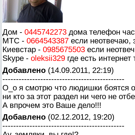
Дом -
0445742273
дома телефон част
МТС -
0664543387
если неотвечаю, 
Киевстар -
0985675503
если неотвеч
Skype -
oleksii329
где есть интернет т
Добавлено
(14.09.2011, 22:19)
---------------------------------------------
О_о я смотрю что людишки боятся ос
ни кто за этот раздел ни чего не отбе
А впрочем это Ваше дело!!!
Добавлено
(02.12.2012, 19:20)
---------------------------------------------
Ау, земляки, вы где!?