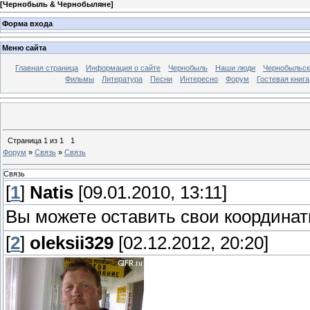
[
Чернобыль & Чернобыляне
]
Форма входа
Меню сайта
Главная страница
Информация о сайте
Чернобыль
Наши люди
Чернобыльск
Фильмы
Литература
Песни
Интересно
Форум
Гостевая книга
Страница
1
из
1
1
Форум
»
Связь
»
Связь
Связь
[
1
]
Natis
[09.01.2010, 13:11]
Вы можете оставить свои координат
[
2
]
oleksii329
[02.12.2012, 20:20]