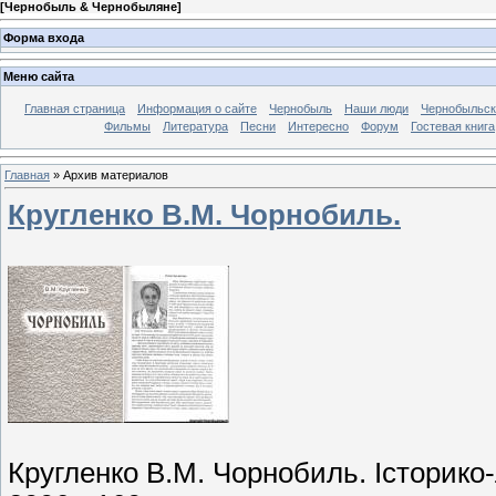
[
Чернобыль & Чернобыляне
]
Форма входа
Меню сайта
Главная страница
Информация о сайте
Чернобыль
Наши люди
Чернобыльск
Фильмы
Литература
Песни
Интересно
Форум
Гостевая книга
Главная
»
Архив материалов
Кругленко В.М. Чорнобиль.
Кругленко В.М. Чорнобиль. Історико-