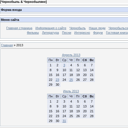
[
Чернобыль & Чернобыляне
]
Форма входа
Меню сайта
Главная страница
Информация о сайте
Чернобыль
Наши люди
Чернобыльск
Фильмы
Литература
Песни
Интересно
Форум
Гостевая книга
Главная
»
2013
Апрель 2013
Пн
Вт
Ср
Чт
Пт
Сб
Вс
1
2
3
4
5
6
7
8
9
10
11
12
13
14
15
16
17
18
19
20
21
22
23
24
25
26
27
28
29
30
Июль 2013
Пн
Вт
Ср
Чт
Пт
Сб
Вс
1
2
3
4
5
6
7
8
9
10
11
12
13
14
15
16
17
18
19
20
21
22
23
24
25
26
27
28
29
30
31